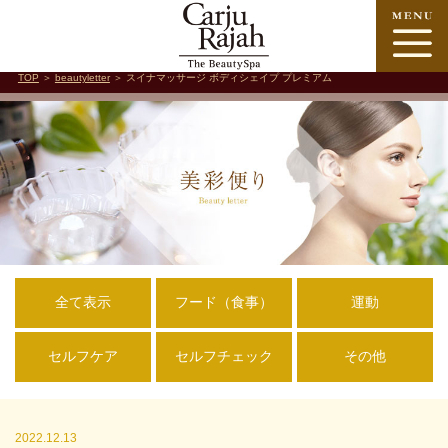
TOP
＞
beautyletter
＞ スイナマッサージ ボディシェイプ プレミアム
全て表示
フード（食事）
運動
セルフケア
セルフチェック
その他
2022.12.13