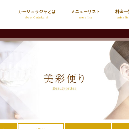
カージュラジャとは
メニューリスト
料金一
about CarjuRajah
menu list
price lis