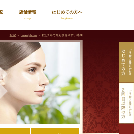
覧
店舗情報
はじめての方へ
t
beginner
shop
TOP
＞
beautyletter
＞ 秋は1年で最も痩せやすい時期