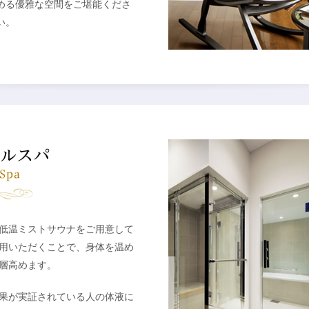
める優雅な空間をご堪能くださ
い。
低温ミストサウナをご用意して
用いただくことで、身体を温め
層高めます。
果が実証されている人の体液に