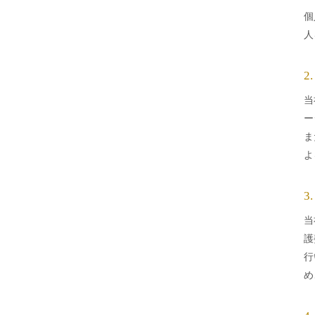
個
人
2
当
ー
ま
よ
3
当
護
行
め