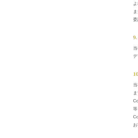
よ
ま
委
9
当
デ
1
当
ま
C
等
C
お