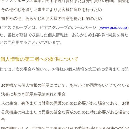
ピアスグループの事業に関する統計資料または分析資料の作成、調査
その他やむを得ない事由によりお客様に連絡を行うため
前各号の他、あらかじめお客様の同意を得た目的のため
ピアスグループとは、ピアスグループのホームページ（
www.pias.co.jp
た、当社が店舗で収集した個人情報は、あらかじめお客様の同意を得た
と共同利用することがございます。
. 個人情報の第三者への提供について
社では、次の場合を除いて、お客様の個人情報を第三者に提供または開
お客様から個人情報の開示について、あらかじめ同意をいただいてい
法令に基づき開示を要請された場合
人の生命、身体または財産の保護のために必要がある場合であり、お
公衆衛生の向上または児童の健全な育成のために特に必要がある場合
合
国の機関もしくは地方公共団体またはその委託を受けた者が法令の定