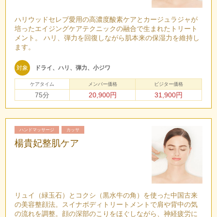
ハリウッドセレブ愛用の高濃度酸素ケアとカージュラジャが
培ったエイジングケアテクニックの融合で生まれたトリート
メント。 ハリ、弾力を回復しながら肌本来の保湿力を維持し
ます。
対象
ドライ、ハリ、弾力、小ジワ
ケアタイム
メンバー価格
ビジター価格
75分
20,900円
31,900円
ハンドマッサージ
カッサ
楊貴妃整肌ケア
リュイ（緑玉石）とコクシ（黒水牛の角）を使った中国古来
の美容整顔法。スイナボディトリートメントで肩や背中の気
の流れを調整。顔の深部のこりをほぐしながら、神経疲労に