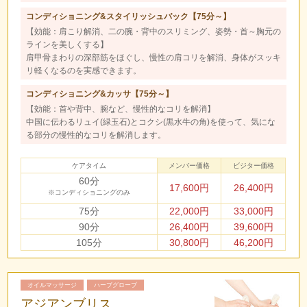
コンディショニング&スタイリッシュバック【75分～】
【効能：肩こり解消、二の腕・背中のスリミング、姿勢・首～胸元の
ラインを美しくする】
肩甲骨まわりの深部筋をほぐし、慢性の肩コリを解消、身体がスッキ
リ軽くなるのを実感できます。
コンディショニング&カッサ【75分～】
【効能：首や背中、腕など、慢性的なコリを解消】
中国に伝わるリュイ(緑玉石)とコクシ(黒水牛の角)を使って、気にな
る部分の慢性的なコリを解消します。
ケアタイム
メンバー価格
ビジター価格
60分
17,600円
26,400円
※コンディショニングのみ
75分
22,000円
33,000円
90分
26,400円
39,600円
105分
30,800円
46,200円
オイルマッサージ
ハーブグローブ
アジアンブリス