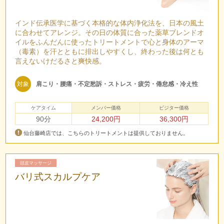
インド伝承医学に基づく本格的な体内浄化法を、日本の風土
に合わせてアレンジ。その日の体質に合った薬草ブレンドオ
イルをふんだんに使ったトリートメントで心と身体のアーマ
（毒素）を汗とともに排出しやすくし、終わった後は何とも
言えないけだるさと爽快感。
対象
肩こり・腰痛・不定愁訴・ストレス・疲労・倦怠感・冷え性
ケアタイム
メンバー価格
ビジター価格
90分
24,200円
36,300円
仙台藤崎店では、こちらのトリートメントは提供しておりません。
頭皮マッサージ
バリ式スカルプケア