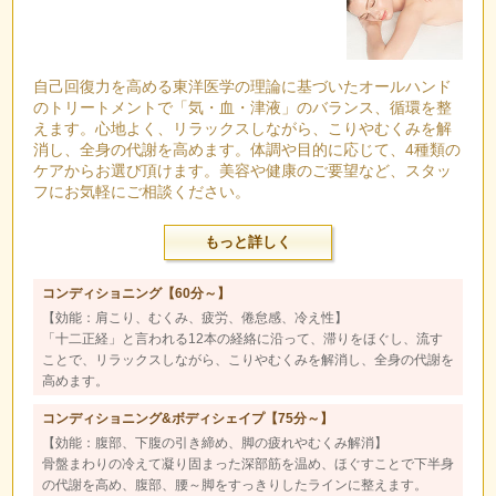
自己回復力を高める東洋医学の理論に基づいたオールハンド
のトリートメントで「気・血・津液」のバランス、循環を整
えます。心地よく、リラックスしながら、こりやむくみを解
消し、全身の代謝を高めます。体調や目的に応じて、4種類の
ケアからお選び頂けます。美容や健康のご要望など、スタッ
フにお気軽にご相談ください。
もっと詳しく
コンディショニング【60分～】
【効能：肩こり、むくみ、疲労、倦怠感、冷え性】
「十二正経」と言われる12本の経絡に沿って、滞りをほぐし、流す
ことで、リラックスしながら、こりやむくみを解消し、全身の代謝を
高めます。
コンディショニング&ボディシェイプ【75分～】
【効能：腹部、下腹の引き締め、脚の疲れやむくみ解消】
骨盤まわりの冷えて凝り固まった深部筋を温め、ほぐすことで下半身
の代謝を高め、腹部、腰～脚をすっきりしたラインに整えます。