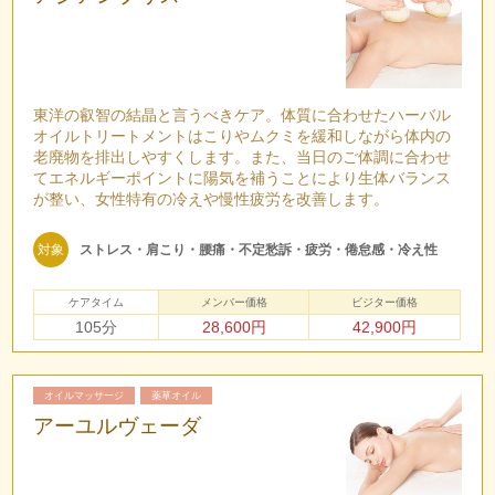
東洋の叡智の結晶と言うべきケア。体質に合わせたハーバル
オイルトリートメントはこりやムクミを緩和しながら体内の
老廃物を排出しやすくします。また、当日のご体調に合わせ
てエネルギーポイントに陽気を補うことにより生体バランス
が整い、女性特有の冷えや慢性疲労を改善します。
対象
ストレス・肩こり・腰痛・不定愁訴・疲労・倦怠感・冷え性
ケアタイム
メンバー価格
ビジター価格
105分
28,600円
42,900円
オイルマッサージ
薬草オイル
アーユルヴェーダ