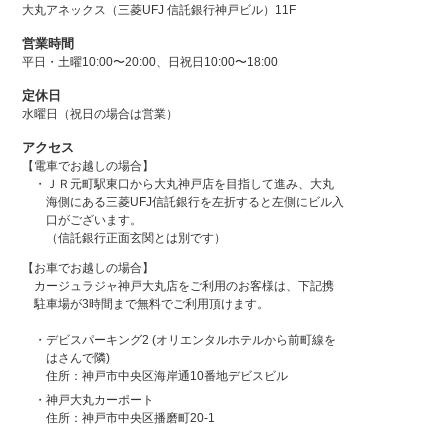
大丸アネックス（三菱UFJ 信託銀行神戸ビル）11F
営業時間
平日・土曜10:00〜20:00、日祝日10:00〜18:00
定休日
水曜日（祝日の場合は営業）
アクセス
【電車でお越しの場合】
・ＪＲ元町駅東口から大丸神戸店を目指して進み、大丸
海側にある三菱UFJ信託銀行を左折すると左側にビル入
口がございます。
（信託銀行正面玄関とは別です）
【お車でお越しの場合】
カージュラジャ神戸大丸店をご利用のお客様は、下記携
駐車場が3時間まで無料でご利用頂けます。
・デビスパーキング2 (オリエンタルホテルから前町線を
はさんで隣)
住所：神戸市中央区海岸通10番地デビスビル
・神戸大丸カーポート
住所：神戸市中央区播磨町20-1